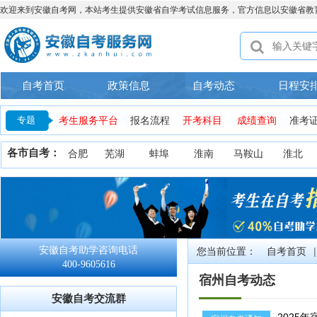
欢迎来到安徽自考网，本站考生提供安徽省自学考试信息服务，官方信息以安徽省教
自考首页
政策信息
自考动态
日程安
专题
准考
报名流程
开考科目
成绩查询
考生服务平台
各市自考：
芜湖
蚌埠
淮南
马鞍山
淮北
合肥
安徽自考助学咨询电话
自考首页
|
您当前位置：
400-9605616
宿州自考动态
安徽自考交流群