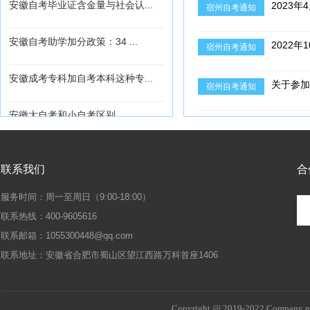
安徽自考毕业证含金量与社会认...
2023
宿州自考通知
安徽自考助学加分政策：34 ...
2022
宿州自考通知
安徽成考专科加自考本科这种专...
关于参加
宿州自考通知
安徽大自考和小自考区别
2022
宿州自考通知
安徽自考助学加分能加多少分，...
宿州自考
宿州自考通知
合
联系我们
安徽自考和成考哪个更简单
服务时间：周一至周日（9:00-18:00）
宿州自考
宿州自考通知
联系热线：400-9605616
转发】关于安徽财经大学关于2...
联系邮箱：1055300448@qq.com
2022
宿州自考通知
联系地址：安徽省合肥市蜀山区望江西路万科首座1406
首页
Copyright @ 2019-2022 Company nam